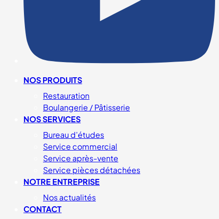
NOS PRODUITS
Restauration
Boulangerie / Pâtisserie
NOS SERVICES
Bureau d’études
Service commercial
Service après-vente
Service pièces détachées
NOTRE ENTREPRISE
Nos actualités
CONTACT