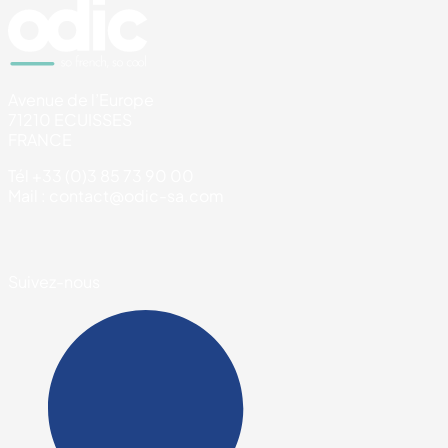
Avenue de l’Europe
71210 ECUISSES
FRANCE
Tél +33 (0)3 85 73 90 00
Mail : contact@odic-sa.com
Suivez-nous