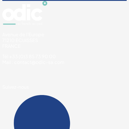
Avenue de l’Europe
71210 ECUISSES
FRANCE
Tél +33 (0)3 85 73 90 00
Mail : contact@odic-sa.com
Suivez-nous