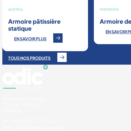
AUSTRAL
FERMENTIS
Armoire pâtissière
Armoire de
statique
EN SAVOIR 
EN SAVOIR PLUS
TOUS NOS PRODUITS
Avenue de l’Europe
71210 ECUISSES
FRANCE
Tél +33 (0)3 85 73 90 00
Mail : contact@odic-sa.com