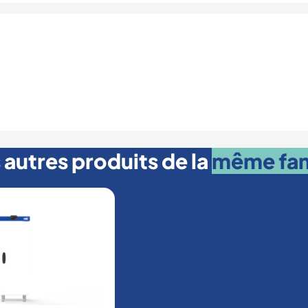
 autres produits de la
même fam