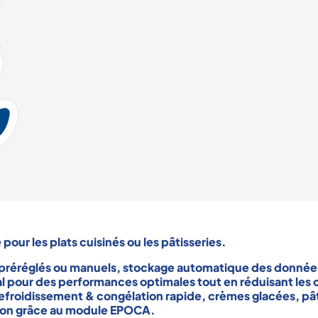
e pour les
plats cuisinés
ou les
pâtisseries
.
 préréglés ou manuels, stockage automatique des données 
éal pour des performances optimales tout en réduisant les c
refroidissement
&
congélation rapide
,
crèmes glacées
,
pâ
ption grâce au module EPOCA.